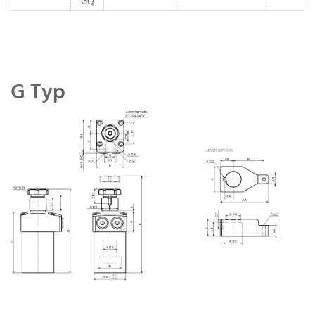
GQ
G Typ