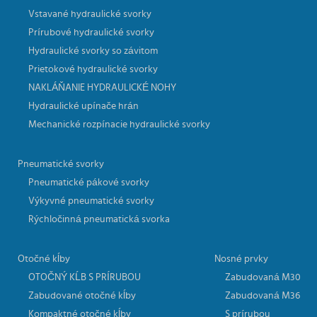
Vstavané hydraulické svorky
Prírubové hydraulické svorky
Hydraulické svorky so závitom
Prietokové hydraulické svorky
NAKLÁŇANIE HYDRAULICKÉ NOHY
Hydraulické upínače hrán
Mechanické rozpínacie hydraulické svorky
Pneumatické svorky
Pneumatické pákové svorky
Výkyvné pneumatické svorky
Rýchločinná pneumatická svorka
Otočné kĺby
Nosné prvky
OTOČNÝ KĹB S PRÍRUBOU
Zabudovaná M30
Zabudované otočné kĺby
Zabudovaná M36
Kompaktné otočné kĺby
S prírubou