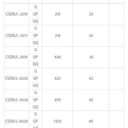
G
CSDR/L-2516
GP
219
25
3
GQ
G
CSDR/L-3017
GP
316
30
4
GQ
G
CSDR/L-3618
GP
446
36
6
GQ
G
CSDR/L-4220
GP
625
42
8
GQ
G
CSDR/L-5026
GP
879
50
1
GQ
G
CSDR/L-6028
GP
1305
60
1