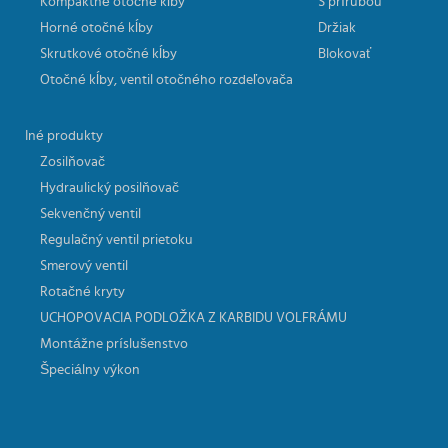
Kompaktné otočné kĺby
S prírubou
Horné otočné kĺby
Držiak
Skrutkové otočné kĺby
Blokovať
Otočné kĺby, ventil otočného rozdeľovača
Iné produkty
Zosilňovač
Hydraulický posilňovač
Sekvenčný ventil
Regulačný ventil prietoku
Smerový ventil
Rotačné kryty
UCHOPOVACIA PODLOŽKA Z KARBIDU VOLFRÁMU
Montážne príslušenstvo
Špeciálny výkon