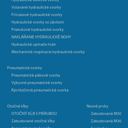
Hydraulické blokové svorky
Vstavané hydraulické svorky
Prírubové hydraulické svorky
Hydraulické svorky so závitom
Prietokové hydraulické svorky
NAKLÁŇANIE HYDRAULICKÉ NOHY
Hydraulické upínače hrán
Mechanické rozpínacie hydraulické svorky
Pneumatické svorky
Pneumatické pákové svorky
Výkyvné pneumatické svorky
Rýchločinná pneumatická svorka
Otočné kĺby
Nosné prvky
OTOČNÝ KĹB S PRÍRUBOU
Zabudovaná M30
Zabudované otočné kĺby
Zabudovaná M36