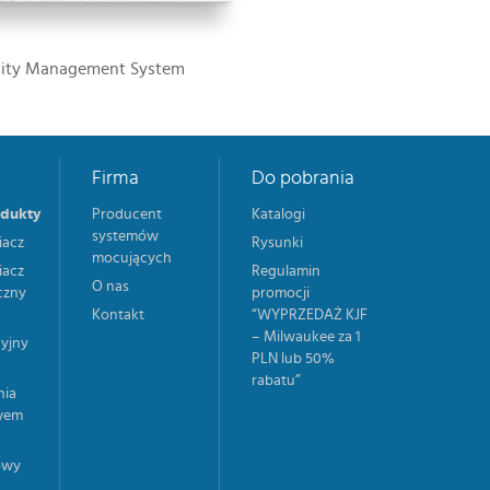
lity Management System
Firma
Do pobrania
odukty
Producent
Katalogi
systemów
acz
Rysunki
mocujących
acz
Regulamin
O nas
czny
promocji
Kontakt
“WYPRZEDAŻ KJF
– Milwaukee za 1
yjny
PLN lub 50%
rabatu”
nia
wem
owy