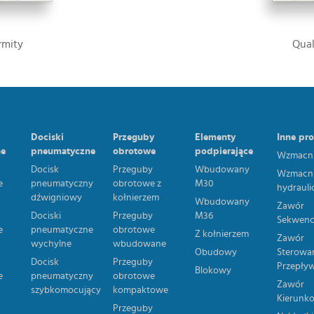
rmity
Qua
Dociski
Przeguby
Elementy
Inne pr
ne
pneumatyczne
obrotowe
podpierające
Wzmacni
Docisk
Przeguby
Wbudowany
Wzmacni
e
pneumatyczny
obrotowe z
M30
hydrauli
e
dźwigniowy
kołnierzem
Wbudowany
Zawór
Dociski
Przeguby
M36
Sekwenc
e
pneumatyczne
obrotowe
Z kołnierzem
Zawór
wychylne
wbudowane
Obudowy
Sterowa
Docisk
Przeguby
Przepły
Blokowy
e
pneumatyczny
obrotowe
Zawór
szybkomocujący
kompaktowe
Kierunk
Przeguby