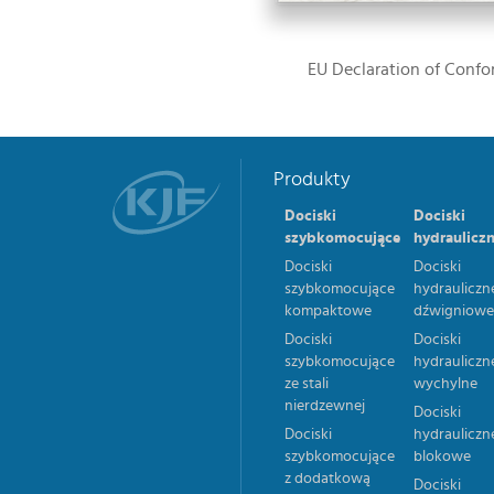
EU Declaration of Confo
Produkty
Dociski
Dociski
szybkomocujące
hydraulicz
Dociski
Dociski
szybkomocujące
hydrauliczn
kompaktowe
dźwigniow
Dociski
Dociski
szybkomocujące
hydrauliczn
ze stali
wychylne
nierdzewnej
Dociski
Dociski
hydrauliczn
szybkomocujące
blokowe
z dodatkową
Dociski