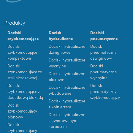
Produkty
Dociski
Dociski
Dociski
szybkomocujące
hydrauliczne
pneumatyczne
Dociski
Dociski hydrauliczne
Docisk
szybkomocujące
dźwigniowe
pneumatyczny
kompaktowe
dźwigniowy
Dociski hydrauliczne
Dociski
wychylne
Dociski
szybkomocujące ze
pneumatyczne
Dociski hydrauliczne
stali nierdzewnej
wychylne
blokowe
Dociski
Docisk
Dociski hydrauliczne
szybkomocujące z
pneumatyczny
wbudowane
dodatkową blokadą
szybkomocujący
Dociski hydrauliczne
Docisk
z kołnierzem
szybkomocujący
Dociski hydrauliczne
pionowy
z gwintowanym
Docisk
korpusem
szybkomocujący