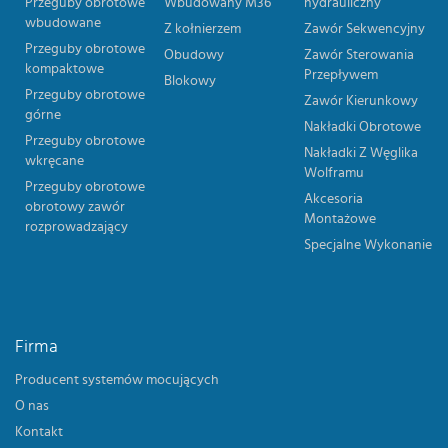
Przeguby obrotowe
Wbudowany M36
hydrauliczny
wbudowane
Z kołnierzem
Zawór Sekwencyjny
Przeguby obrotowe
Obudowy
Zawór Sterowania
kompaktowe
Przepływem
Blokowy
Przeguby obrotowe
Zawór Kierunkowy
górne
Nakładki Obrotowe
Przeguby obrotowe
Nakładki Z Węglika
wkręcane
Wolframu
Przeguby obrotowe
Akcesoria
obrotowy zawór
Montażowe
rozprowadzający
Specjalne Wykonanie
Firma
Producent systemów mocujących
O nas
Kontakt