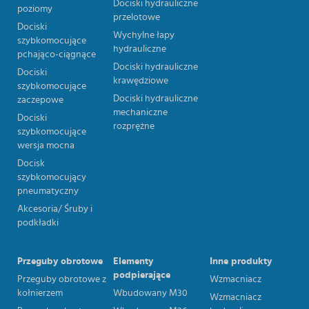
Dociski hydrauliczne
poziomy
przelotowe
Dociski
Wychylne łapy
szybkomocujące
hydrauliczne
pchająco-ciągnące
Dociski hydrauliczne
Dociski
krawędziowe
szybkomocujące
Dociski hydrauliczne
zaczepowe
mechaniczne
Dociski
rozprężne
szybkomocujące
wersja mocna
Docisk
szybkomocujący
pneumatyczny
Akcesoria/ Śruby i
podkładki
Przeguby obrotowe
Elementy
Inne produkty
podpierające
Przeguby obrotowe z
Wzmacniacz
kołnierzem
Wbudowany M30
Wzmacniacz