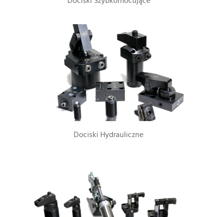
Dociski Szybkomocujące
Dociski Hydrauliczne