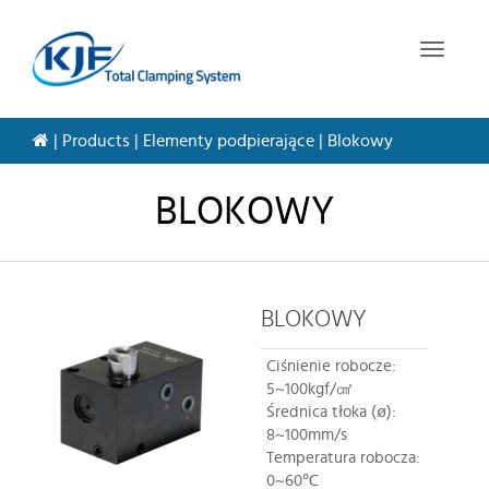
T
o
g
g
|
Products
|
Elementy podpierające
|
Blokowy
l
e
n
BLOKOWY
a
v
i
g
BLOKOWY
a
t
i
Ciśnienie robocze:
o
5~100kgf/㎠
n
Średnica tłoka (ø):
8~100mm/s
Temperatura robocza:
0~60℃