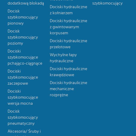
dodatkową blokadą
szybkomocujący
Dociski hydrauliczne
Docisk
z kołnierzem
szybkomocujący
Dociski hydrauliczne
pionowy
z gwintowanym
Docisk
korpusem
szybkomocujący
Dociski hydrauliczne
poziomy
przelotowe
Dociski
Wychylne łapy
szybkomocujące
hydrauliczne
pchająco-ciągnące
Dociski hydrauliczne
Dociski
krawędziowe
szybkomocujące
Dociski hydrauliczne
zaczepowe
mechaniczne
Dociski
rozprężne
szybkomocujące
wersja mocna
Docisk
szybkomocujący
pneumatyczny
Akcesoria/ Śruby i