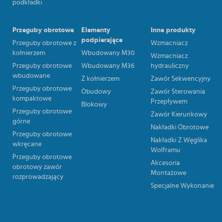
podkładki
Przeguby obrotowe
Elementy
Inne produkty
podpierające
Przeguby obrotowe z
Wzmacniacz
kołnierzem
Wbudowany M30
Wzmacniacz
Przeguby obrotowe
Wbudowany M36
hydrauliczny
wbudowane
Z kołnierzem
Zawór Sekwencyjny
Przeguby obrotowe
Obudowy
Zawór Sterowania
kompaktowe
Przepływem
Blokowy
Przeguby obrotowe
Zawór Kierunkowy
górne
Nakładki Obrotowe
Przeguby obrotowe
Nakładki Z Węglika
wkręcane
Wolframu
Przeguby obrotowe
Akcesoria
obrotowy zawór
Montażowe
rozprowadzający
Specjalne Wykonanie