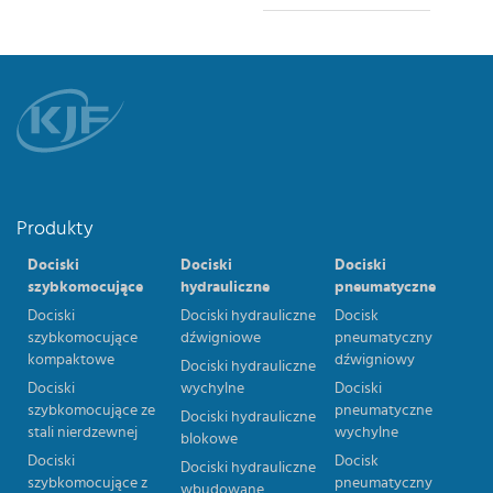
Produkty
Dociski
Dociski
Dociski
szybkomocujące
hydrauliczne
pneumatyczne
Dociski
Dociski hydrauliczne
Docisk
szybkomocujące
dźwigniowe
pneumatyczny
kompaktowe
dźwigniowy
Dociski hydrauliczne
Dociski
wychylne
Dociski
szybkomocujące ze
pneumatyczne
Dociski hydrauliczne
stali nierdzewnej
wychylne
blokowe
Dociski
Docisk
Dociski hydrauliczne
szybkomocujące z
pneumatyczny
wbudowane