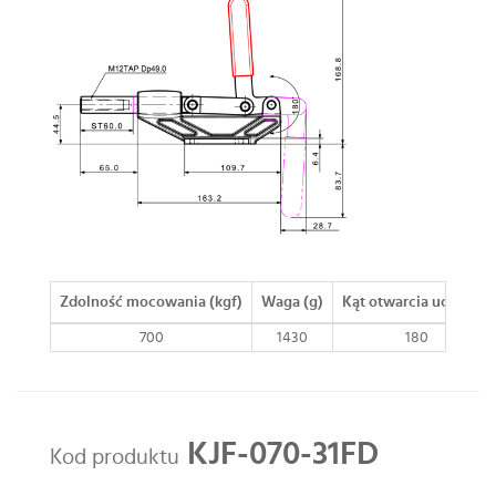
Zdolność mocowania (kgf)
Waga (g)
Kąt otwarcia uchwytu
700
1430
180
KJF-070-31FD
Kod produktu