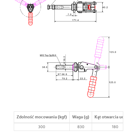
Zdolność mocowania (kgf)
Waga (g)
Kąt otwarcia uchwytu
300
830
180