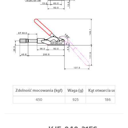
Zdolność mocowania (kgf)
Waga (g)
Kąt otwarcia uchwytu
450
925
186