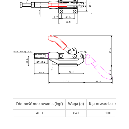
Zdolność mocowania (kgf)
Waga (g)
Kąt otwarcia uchwytu
400
641
180