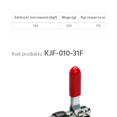
Zdolność mocowania (kgf)
Waga (g)
Kąt otwarcia uchwytu
140
305
174
KJF-010-31F
Kod produktu