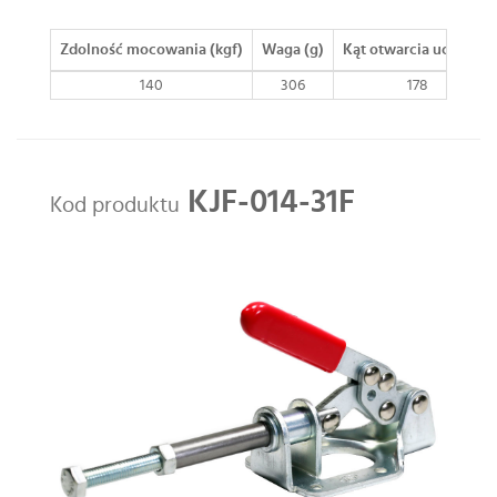
Zdolność mocowania (kgf)
Waga (g)
Kąt otwarcia uchwytu
140
306
178
KJF-014-31F
Kod produktu