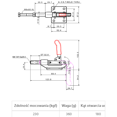
Zdolność mocowania (kgf)
Waga (g)
Kąt otwarcia uchwytu
230
360
180