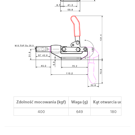
Zdolność mocowania (kgf)
Waga (g)
Kąt otwarcia uchwytu
400
649
180