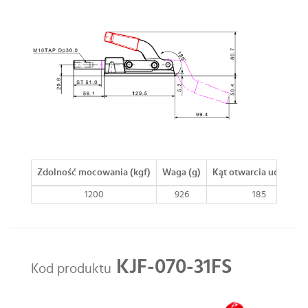
Zdolność mocowania (kgf)
Waga (g)
Kąt otwarcia uchwytu
1200
926
185
KJF-070-31FS
Kod produktu