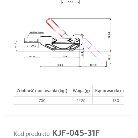
Zdolność mocowania (kgf)
Waga (g)
Kąt otwarcia uchwytu
700
1420
180
KJF-045-31F
Kod produktu