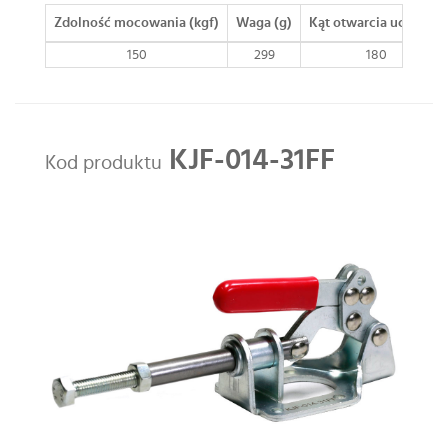
Zdolność mocowania (kgf)
Waga (g)
Kąt otwarcia uchwytu
150
299
180
KJF-014-31FF
Kod produktu