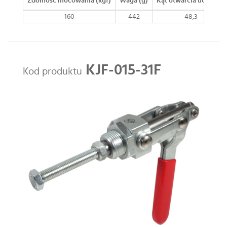
Zdolność mocowania (kgf)
Waga (g)
Kąt otwarcia uchwytu
160
442
48,3
KJF-015-31F
Kod produktu