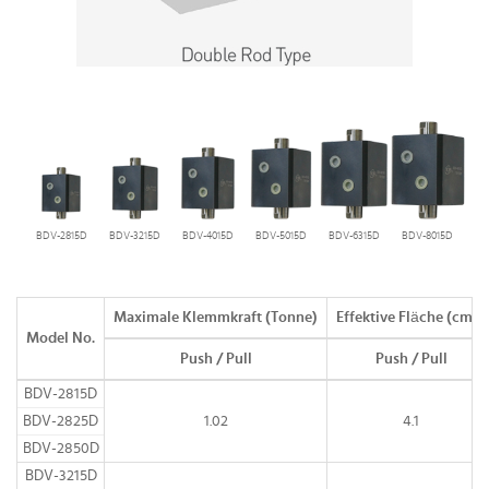
BDV-2815D
BDV-3215D
BDV-4015D
BDV-5015D
BDV-6315D
BDV-8015D
Maximale Klemmkraft (Tonne)
Effektive Fläche (cm2)
Model No.
Push / Pull
Push / Pull
BDV-2815D
BDV-2825D
1.02
4.1
BDV-2850D
BDV-3215D