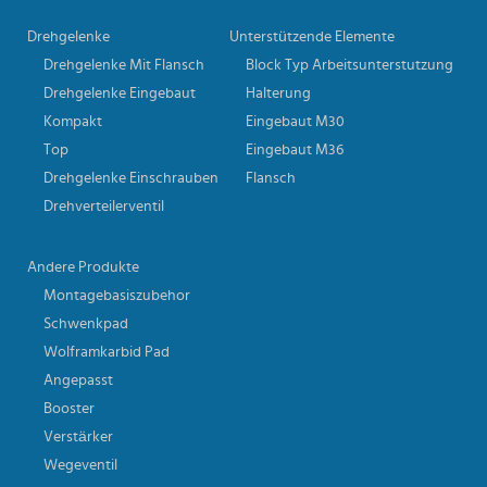
Drehgelenke
Unterstützende Elemente
Drehgelenke Mit Flansch
Block Typ Arbeitsunterstutzung
Drehgelenke Eingebaut
Halterung
Kompakt
Eingebaut M30
Top
Eingebaut M36
Drehgelenke Einschrauben
Flansch
Drehverteilerventil
Andere Produkte
Montagebasiszubehor
Schwenkpad
Wolframkarbid Pad
Angepasst
Booster
Verstärker
Wegeventil