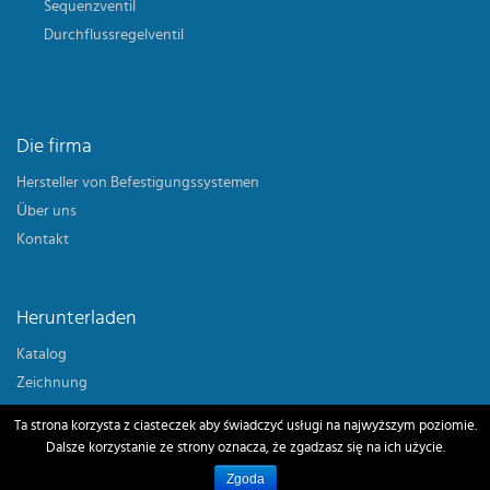
Sequenzventil
Durchflussregelventil
Die firma
Hersteller von Befestigungssystemen
Über uns
Kontakt
Herunterladen
Katalog
Zeichnung
Ta strona korzysta z ciasteczek aby świadczyć usługi na najwyższym poziomie.
Dalsze korzystanie ze strony oznacza, że zgadzasz się na ich użycie.
Zgoda
Copyright © 2026 KJF