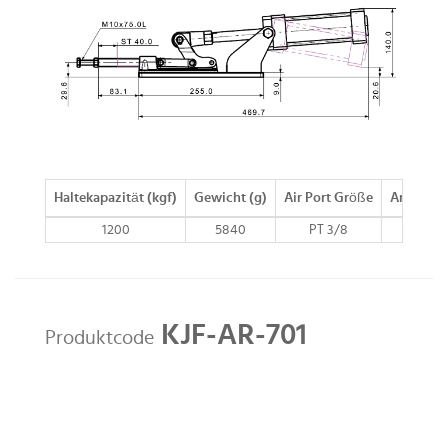
Haltekapazität (kgf)
Gewicht (g)
Air Port Größe
Arm Bew
1200
5840
PT 3/8
n/a
KJF-AR-701
Produktcode