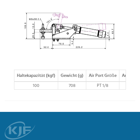
Haltekapazität (kgf)
Gewicht (g)
Air Port Größe
Arm Bew
100
708
PT 1/8
101