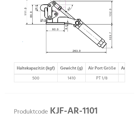
Haltekapazität (kgf)
Gewicht (g)
Air Port Größe
Arm Bew
500
1410
PT 1/8
187
KJF-AR-1101
Produktcode