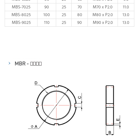
MBS-7025
90
25
70
M70 x P2.0
11.0
MBS-8025
100
25
80
M80 x P2.0
13.0
MBS-9025
110
25
90
M90 x P2.0
13.0