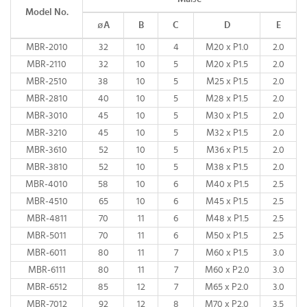
Model No.
øA
B
C
D
E
MBR-2010
32
10
4
M20 x P1.0
2.0
MBR-2110
32
10
5
M20 x P1.5
2.0
MBR-2510
38
10
5
M25 x P1.5
2.0
MBR-2810
40
10
5
M28 x P1.5
2.0
MBR-3010
45
10
5
M30 x P1.5
2.0
MBR-3210
45
10
5
M32 x P1.5
2.0
MBR-3610
52
10
5
M36 x P1.5
2.0
MBR-3810
52
10
5
M38 x P1.5
2.0
MBR-4010
58
10
6
M40 x P1.5
2.5
MBR-4510
65
10
6
M45 x P1.5
2.5
MBR-4811
70
11
6
M48 x P1.5
2.5
MBR-5011
70
11
6
M50 x P1.5
2.5
MBR-6011
80
11
7
M60 x P1.5
3.0
MBR-6111
80
11
7
M60 x P2.0
3.0
MBR-6512
85
12
7
M65 x P2.0
3.0
MBR-7012
92
12
8
M70 x P2.0
3.5