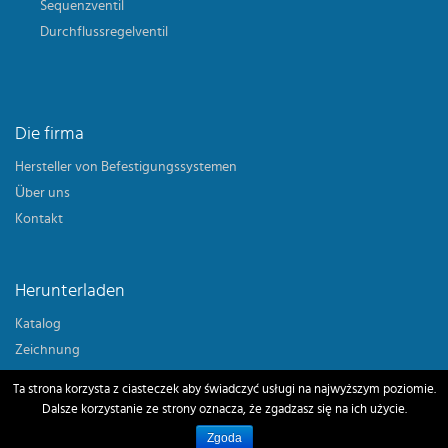
Sequenzventil
Durchflussregelventil
Die firma
Hersteller von Befestigungssystemen
Über uns
Kontakt
Herunterladen
Katalog
Zeichnung
Ta strona korzysta z ciasteczek aby świadczyć usługi na najwyższym poziomie.
Dalsze korzystanie ze strony oznacza, że zgadzasz się na ich użycie.
Zgoda
Copyright © 2026 KJF