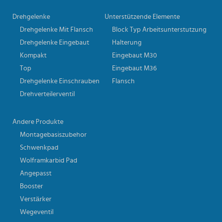
Drehgelenke
Unterstützende Elemente
Drehgelenke Mit Flansch
Block Typ Arbeitsunterstutzung
Drehgelenke Eingebaut
Halterung
Kompakt
Eingebaut M30
Top
Eingebaut M36
Drehgelenke Einschrauben
Flansch
Drehverteilerventil
Andere Produkte
Montagebasiszubehor
Schwenkpad
Wolframkarbid Pad
Angepasst
Booster
Verstärker
Wegeventil