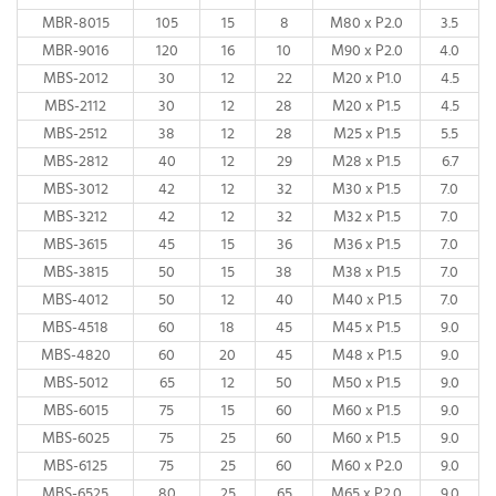
MBR-8015
105
15
8
M80 x P2.0
3.5
MBR-9016
120
16
10
M90 x P2.0
4.0
MBS-2012
30
12
22
M20 x P1.0
4.5
MBS-2112
30
12
28
M20 x P1.5
4.5
MBS-2512
38
12
28
M25 x P1.5
5.5
MBS-2812
40
12
29
M28 x P1.5
6.7
MBS-3012
42
12
32
M30 x P1.5
7.0
MBS-3212
42
12
32
M32 x P1.5
7.0
MBS-3615
45
15
36
M36 x P1.5
7.0
MBS-3815
50
15
38
M38 x P1.5
7.0
MBS-4012
50
12
40
M40 x P1.5
7.0
MBS-4518
60
18
45
M45 x P1.5
9.0
MBS-4820
60
20
45
M48 x P1.5
9.0
MBS-5012
65
12
50
M50 x P1.5
9.0
MBS-6015
75
15
60
M60 x P1.5
9.0
MBS-6025
75
25
60
M60 x P1.5
9.0
MBS-6125
75
25
60
M60 x P2.0
9.0
MBS-6525
80
25
65
M65 x P2.0
9.0