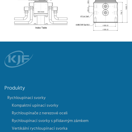
Produkty
Rychloupínací svorky
Kompaktní upínací svorky
Rychloupínače z nerezové oceli
Rychloupínací svorky s přídavným zámkem
Vertikální rychloupínací svorka