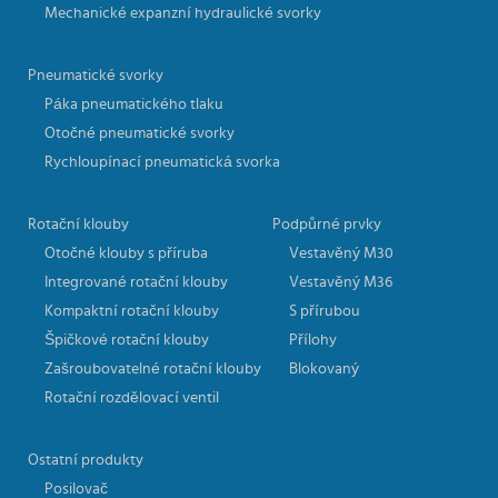
Mechanické expanzní hydraulické svorky
Pneumatické svorky
Páka pneumatického tlaku
Otočné pneumatické svorky
Rychloupínací pneumatická svorka
Rotační klouby
Podpůrné prvky
Otočné klouby s příruba
Vestavěný M30
Integrované rotační klouby
Vestavěný M36
Kompaktní rotační klouby
S přírubou
Špičkové rotační klouby
Přílohy
Zašroubovatelné rotační klouby
Blokovaný
Rotační rozdělovací ventil
Ostatní produkty
Posilovač